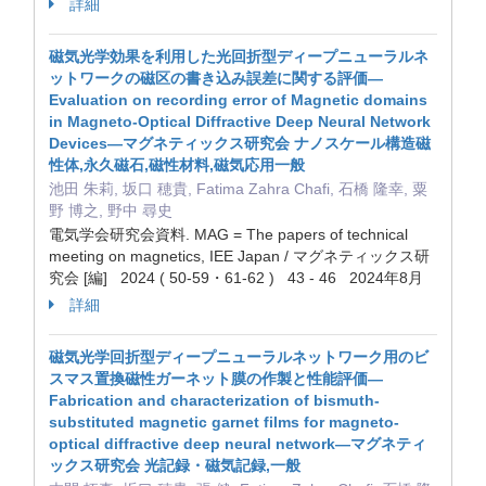
詳細
磁気光学効果を利用した光回折型ディープニューラルネ
ットワークの磁区の書き込み誤差に関する評価—
Evaluation on recording error of Magnetic domains
in Magneto-Optical Diffractive Deep Neural Network
Devices—マグネティックス研究会 ナノスケール構造磁
性体,永久磁石,磁性材料,磁気応用一般
池田 朱莉, 坂口 穂貴, Fatima Zahra Chafi, 石橋 隆幸, 粟
野 博之, 野中 尋史
電気学会研究会資料. MAG = The papers of technical
meeting on magnetics, IEE Japan / マグネティックス研
究会 [編] 2024 ( 50-59・61-62 ) 43 - 46 2024年8月
詳細
磁気光学回折型ディープニューラルネットワーク用のビ
スマス置換磁性ガーネット膜の作製と性能評価—
Fabrication and characterization of bismuth-
substituted magnetic garnet films for magneto-
optical diffractive deep neural network—マグネティ
ックス研究会 光記録・磁気記録,一般