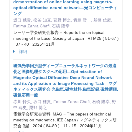
demonstration of online learning using magneto-
optical diffractive neural network—光コンピューティ
ング
坂口 穂貴, 松谷 知直, 粟野 博之, 青島 賢一, 船橋 信彦,
Fatima Zahra Chafi, 石橋 隆幸
レーザー学会研究会報告 = Reports the on topical
meeting of the Laser Society of Japan RTM25 ( 51-67 )
37 - 40 2025年11月
詳細
磁気光学回折型ディープニューラルネットワークの最適
化と画像処理タスクへの応用—Optimization of
Magneto-Optical Diffractive Deep Neural Network
and its Application to Image Processing Task—マグ
ネティックス研究会 光磁気,磁性材料,磁気記録,磁性薄膜,
磁気応用一般
赤川 怜央, 坂口 穂貴, Fatima Zahra Chafi, 石橋 隆幸, 野
中 尋史, 粟野 博之
電気学会研究会資料. MAG = The papers of technical
meeting on magnetics, IEE Japan / マグネティックス研
究会 [編] 2024 ( 84-89 ) 11 - 15 2024年11月