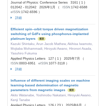
Journal of Physics: Conference Series 3161 ( 1 )
012042 - 012042 2026年1月 （
ISSN:
1742-6588
eISSN:
1742-6596 ）
詳細
Efficient spin–orbit torque driven magnetization
switching of GdFe using phosphorus-implanted
platinum layers
査読
Kazuki Shintaku, Arun Jacob Mathew, Akihisa Iwamoto,
Mojtaba Mohammadi, Hiroyuki Awano, Hironori Asada,
Yasuhiro Fukuma
Applied Physics Letters 127 ( 1 ) 2025年7月 （
ISSN:
0003-6951
eISSN:
1077-3118 ）
詳細
Influence of different imaging scales on machine
learning-based determination of magnetic
parameters from magnetic images
査読
Akito Watanabe, Yoshinobu Nakatani, Hiroyuki Awano,
Kenji Tanabe
Applied Physics Letters 126 ( 23 ) 2025年6月 （