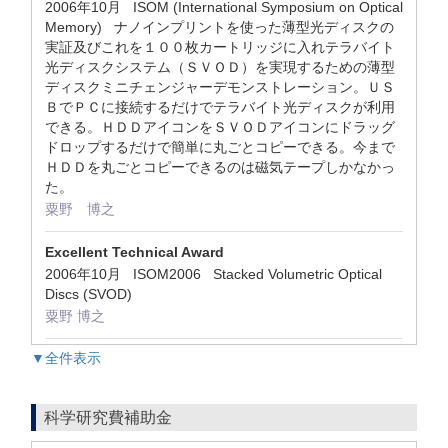
2006年10月 ISOM (International Symposium on Optical
Memory) ナノインプリントを使った薄型光ディスクの
実証及びこれを１００枚カートリッジに入れテラバイト
光ディスクシステム（ＳＶＯＤ）を実現するための薄型
ディスクミニチェンジャーデモンストレーション。ＵＳ
ＢでＰＣに接続するだけでテラバイト光ディスクが利用
できる。ＨＤＤアイコンをＳＶＯＤアイコンにドラッグ
ドロップするだけで簡単に丸ごとコピーできる。今まで
ＨＤＤを丸ごとコピーできるのは磁気テープしかなかっ
た。
粟野 博之
Excellent Technical Award
2006年10月 ISOM2006 Stacked Volumetric Optical
Discs (SVOD)
粟野 博之
▼全件表示
科学研究費補助金