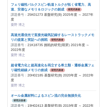
フェリ磁性バルクスピン軌道トルクが拓く省電力、高
速、安価なメモリ＆ロジックの創成
研究代表者
課題番号：
25K01273 基盤研究(B) 2025年度 ～ 2027年
度
粟野 博之
高速光通信光で直接光磁気記録するレーストラックメモ
リの提案と実証への挑戦
研究代表者
課題番号：
21K18735 挑戦的研究(萌芽) 2021年度 ～
2022年度
粟野 博之
超省電力化と超高速化を両立する希土類・遷移金属フェ
リ磁性細線メモリの創成
研究代表者
課題番号：
20H02185 基盤研究(B) 2020年度 ～ 2022年
度
粟野 博之
オール金属材料によるスピン流の完全無損失化
研究分担者
課題番号：
19H02413 基盤研究(B) 2019年度 ～ 2022年