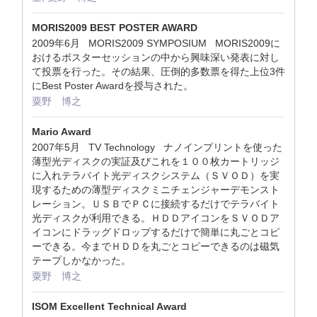
MORIS2009 BEST POSTER AWARD
2009年6月 MORIS2009 SYMPOSIUM MORIS2009に
おけるポスターセッションの中から興味深い発表に対し
て投票を行った。その結果、圧倒的多数票を得た上位3件
にBest Poster Awardを授与された。
粟野 博之
Mario Award
2007年5月 TV Technology ナノインプリントを使った
薄型光ディスクの実証及びこれを１００枚カートリッジ
に入れテラバイト光ディスクシステム（ＳＶＯＤ）を実
現するための薄型ディスクミニチェンジャーデモンスト
レーション。ＵＳＢでＰＣに接続するだけでテラバイト
光ディスクが利用できる。ＨＤＤアイコンをＳＶＯＤア
イコンにドラッグドロップするだけで簡単に丸ごとコピ
ーできる。今までＨＤＤを丸ごとコピーできるのは磁気
テープしかなかった。
粟野 博之
ISOM Excellent Technical Award