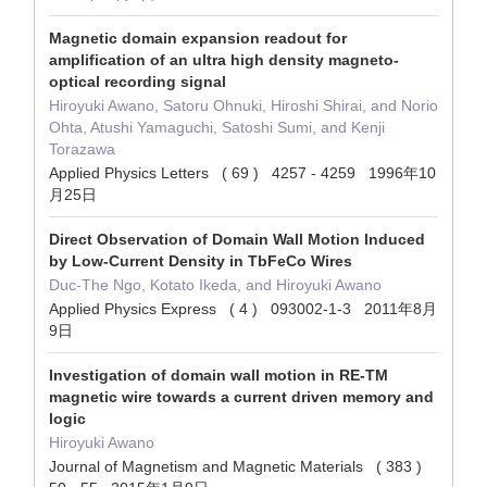
Magnetic domain expansion readout for
amplification of an ultra high density magneto‐
optical recording signal
Hiroyuki Awano, Satoru Ohnuki, Hiroshi Shirai, and Norio
Ohta, Atushi Yamaguchi, Satoshi Sumi, and Kenji
Torazawa
Applied Physics Letters ( 69 ) 4257 - 4259 1996年10
月25日
Direct Observation of Domain Wall Motion Induced
by Low-Current Density in TbFeCo Wires
Duc-The Ngo, Kotato Ikeda, and Hiroyuki Awano
Applied Physics Express ( 4 ) 093002-1-3 2011年8月
9日
Investigation of domain wall motion in RE-TM
magnetic wire towards a current driven memory and
logic
Hiroyuki Awano
Journal of Magnetism and Magnetic Materials ( 383 )