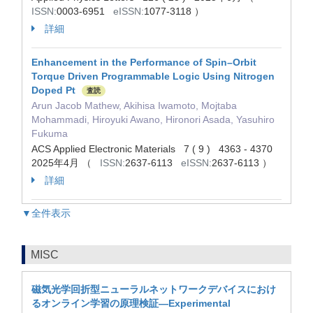
ISSN:
0003-6951
eISSN:
1077-3118 ）
詳細
Enhancement in the Performance of Spin–Orbit
Torque Driven Programmable Logic Using Nitrogen
Doped Pt
査読
Arun Jacob Mathew, Akihisa Iwamoto, Mojtaba
Mohammadi, Hiroyuki Awano, Hironori Asada, Yasuhiro
Fukuma
ACS Applied Electronic Materials 7 ( 9 ) 4363 - 4370
2025年4月 （
ISSN:
2637-6113
eISSN:
2637-6113 ）
詳細
▼全件表示
MISC
磁気光学回折型ニューラルネットワークデバイスにおけ
るオンライン学習の原理検証—Experimental