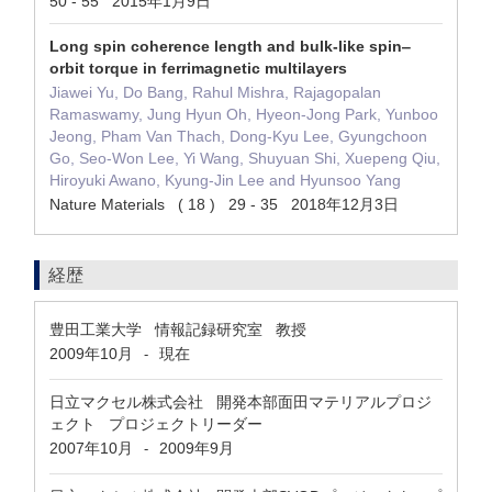
50 - 55 2015年1月9日
Long spin coherence length and bulk-like spin‒
orbit torque in ferrimagnetic multilayers
Jiawei Yu, Do Bang, Rahul Mishra, Rajagopalan
Ramaswamy, Jung Hyun Oh, Hyeon-Jong Park, Yunboo
Jeong, Pham Van Thach, Dong-Kyu Lee, Gyungchoon
Go, Seo-Won Lee, Yi Wang, Shuyuan Shi, Xuepeng Qiu,
Hiroyuki Awano, Kyung-Jin Lee and Hyunsoo Yang
Nature Materials ( 18 ) 29 - 35 2018年12月3日
経歴
豊田工業大学 情報記録研究室 教授
2009年10月
現在
-
日立マクセル株式会社 開発本部面田マテリアルプロジ
ェクト プロジェクトリーダー
2007年10月
2009年9月
-