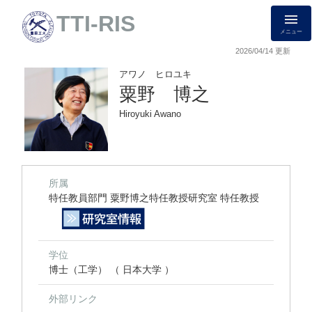
TTI-RIS
メニュー
2026/04/14 更新
アワノ ヒロユキ
粟野 博之
Hiroyuki Awano
所属
特任教員部門 粟野博之特任教授研究室 特任教授
学位
博士（工学） （ 日本大学 ）
外部リンク