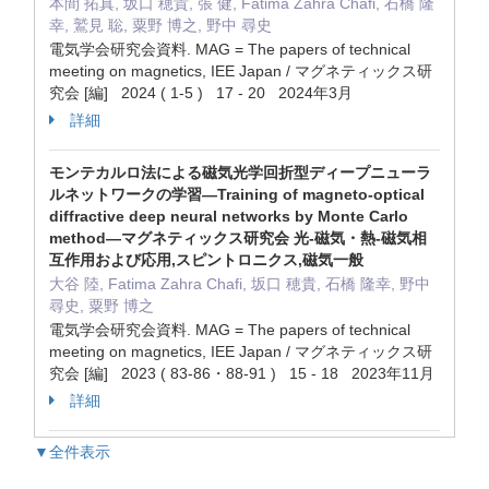
本間 拓真, 坂口 穂貴, 張 健, Fatima Zahra Chafi, 石橋 隆
幸, 鷲見 聡, 粟野 博之, 野中 尋史
電気学会研究会資料. MAG = The papers of technical
meeting on magnetics, IEE Japan / マグネティックス研
究会 [編] 2024 ( 1-5 ) 17 - 20 2024年3月
詳細
モンテカルロ法による磁気光学回折型ディープニューラ
ルネットワークの学習—Training of magneto-optical
diffractive deep neural networks by Monte Carlo
method—マグネティックス研究会 光-磁気・熱-磁気相
互作用および応用,スピントロニクス,磁気一般
大谷 陸, Fatima Zahra Chafi, 坂口 穂貴, 石橋 隆幸, 野中
尋史, 粟野 博之
電気学会研究会資料. MAG = The papers of technical
meeting on magnetics, IEE Japan / マグネティックス研
究会 [編] 2023 ( 83-86・88-91 ) 15 - 18 2023年11月
詳細
▼全件表示