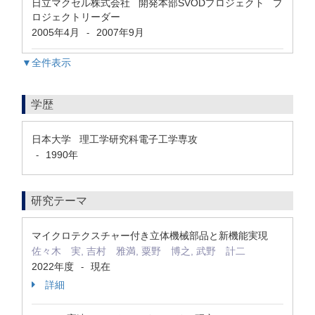
日立マクセル株式会社 開発本部SVODプロジェクト プ
ロジェクトリーダー
2005年4月
2007年9月
-
▼全件表示
学歴
日本大学 理工学研究科電子工学専攻
1990年
-
研究テーマ
マイクロテクスチャー付き立体機械部品と新機能実現
佐々木 実, 吉村 雅満, 粟野 博之, 武野 計二
2022年度
現在
-
詳細