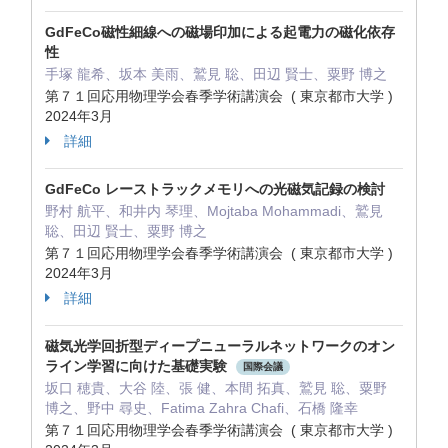
GdFeCo磁性細線への磁場印加による起電力の磁化依存
性
手塚 龍希、坂本 美雨、鷲見 聡、田辺 賢士、粟野 博之
第７１回応用物理学会春季学術講演会 ( 東京都市大学 )
2024年3月
詳細
GdFeCo レーストラックメモリへの光磁気記録の検討
野村 航平、和井内 琴理、Mojtaba Mohammadi、鷲見
聡、田辺 賢士、粟野 博之
第７１回応用物理学会春季学術講演会 ( 東京都市大学 )
2024年3月
詳細
磁気光学回折型ディープニューラルネットワークのオン
ライン学習に向けた基礎実験
国際会議
坂口 穂貴、大谷 陸、張 健、本間 拓真、鷲見 聡、粟野
博之、野中 尋史、Fatima Zahra Chafi、石橋 隆幸
第７１回応用物理学会春季学術講演会 ( 東京都市大学 )