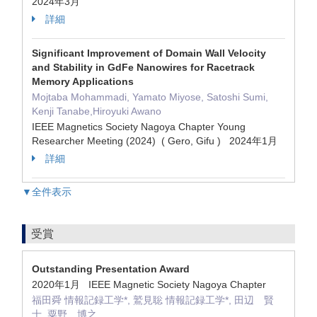
2024年3月
詳細
Significant Improvement of Domain Wall Velocity
and Stability in GdFe Nanowires for Racetrack
Memory Applications
Mojtaba Mohammadi, Yamato Miyose, Satoshi Sumi,
Kenji Tanabe,Hiroyuki Awano
IEEE Magnetics Society Nagoya Chapter Young
Researcher Meeting (2024) ( Gero, Gifu ) 2024年1月
詳細
▼全件表示
受賞
Outstanding Presentation Award
2020年1月 IEEE Magnetic Society Nagoya Chapter
福田舜 情報記録工学*, 鷲見聡 情報記録工学*, 田辺 賢
士, 粟野 博之